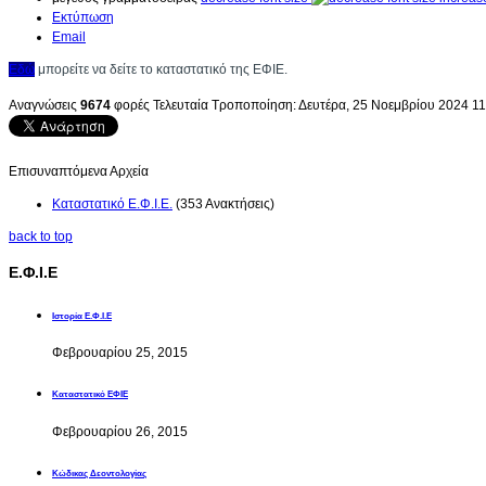
Εκτύπωση
Email
Εδώ
μπορείτε να δείτε το καταστατικό της ΕΦΙΕ.
Αναγνώσεις
9674
φορές
Τελευταία Τροποποίηση: Δευτέρα, 25 Νοεμβρίου 2024 11
Επισυναπτόμενα Αρχεία
Καταστατικό Ε.Φ.Ι.Ε.
(353 Ανακτήσεις)
back to top
Ε.Φ.Ι.Ε
Ιστορία Ε.Φ.Ι.Ε
Φεβρουαρίου 25, 2015
Καταστατικό ΕΦΙΕ
Φεβρουαρίου 26, 2015
Κώδικας Δεοντολογίας