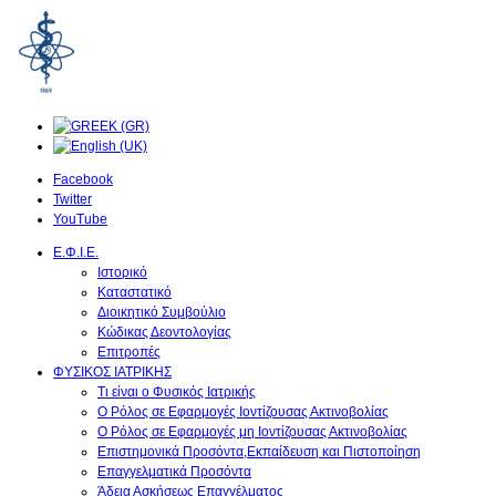
Facebook
Twitter
YouTube
Ε.Φ.Ι.Ε.
Ιστορικό
Καταστατικό
Διοικητικό Συμβούλιο
Κώδικας Δεοντολογίας
Επιτροπές
ΦΥΣΙΚΟΣ ΙΑΤΡΙΚΗΣ
Τι είναι ο Φυσικός Ιατρικής
O Ρόλος σε Εφαρμογές Ιοντίζουσας Ακτινοβολίας
O Ρόλος σε Εφαρμογές μη Ιοντίζουσας Ακτινοβολίας
Επιστημονικά Προσόντα,Εκπαίδευση και Πιστοποίηση
Επαγγελματικά Προσόντα
Άδεια Ασκήσεως Επαγγέλματος