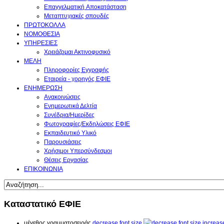
Επαγγελματική Aποκατάσταση
Μεταπτυχιακές σπουδές
ΠΡΩΤΟΚΟΛΛΑ
ΝΟΜΟΘΕΣΙΑ
ΥΠΗΡΕΣΙΕΣ
Χρειάζομαι Ακτινοφυσικό
ΜΕΛΗ
Πληροφορίες Εγγραφής
Εταιρεία - χορηγός ΕΦΙΕ
ΕΝΗΜΕΡΩΣΗ
Ανακοινώσεις
Ενημερωτικά Δελτία
Συνέδρια/Ημερίδες
Φωτογραφίες/Εκδηλώσεις ΕΦΙΕ
Εκπαιδευτικό Υλικό
Παρουσιάσεις
Χρήσιμοι Υπερσύνδεσμοι
Θέσεις Εργασίας
ΕΠΙΚΟΙΝΩΝΙΑ
Καταστατικό ΕΦΙΕ
μέγεθος γραμματοσειράς
decrease font size
increase