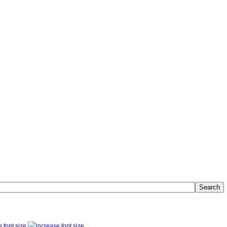
Search
 font size