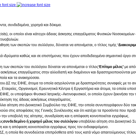
 font size
λοντα, συνδεδεμένα, χορηγά και δόκιμα.
ysicists), οι οποίοι είναι κάτοχοι άδειας άσκησης επαγγέλματος Φυσικών Νοσοκομεί
κτινοβολιών.
οώθηση των σκοπών του συλλόγου, δύναται να απονέμεται, ο τίτλος τιμής
‘Διακεκριμ
κά ιδρύματα καθώς και σε επιστήμονες που έχουν αποδεδειγμένα σημαντικό έργο στο 
η των σκοπών του συλλόγου δύναται να απονέμεται ο τίτλος
‘Επίτιμο μέλος’
με απόφ
α ασκήσεως επαγγέλματος στην αλλοδαπή και διαμένουν και δραστηριοποιούνται μον
οία και τα ανακηρύσσει.
ου ΔΣ της ΕΦΙΕ, άτομα τα οποία ασχολούνται με δραστηριότητες συναφείς με το αν
, Εταιρείες, Οργανισμοί, Ερευνητικά Κέντρα ή Εργαστήρια και άτομα, τα οποία υπο
ΦΙΕ, οι υποψήφιοι Φυσικοί Ιατρικής–Ακτινοφυσικοί, οι οποίοι έχουν ξεκινήσει την 
απόκτηση της άδειας ασκήσεως επαγγέλματος.
ει αίτηση στο Διοικητικό Συμβούλιο της ΕΦΙΕ, την οποία συνυπογράφουν δύο τακτι
κούει στις αποφάσεις της Γενικής Συνέλευσης και ότι κατέχει τα προσόντα που προβ
 την υποβολή της αίτησης, συνεδρίαση και η απόφαση κοινοποιείται εγγράφως.
ως
συνδεδεμένο ή χορηγό μέλος του συλλόγου
υποβάλλει αίτηση στο Διοικητικό Συ
 και η απόφαση κοινοποιείται εγγράφως προς τον ενδιαφερόμενο.
ΔΣ, η οποία θα συνοδεύεται επιπρόσθετα από τους κατά νόμο απαιτούμενους τίτλο