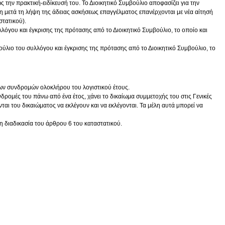
 την πρακτική-ειδίκευσή του. Το Διοικητικό Συμβούλιο αποφασίζει για την
η μετά τη λήψη της άδειας ασκήσεως επαγγέλματος επανέρχονται με νέα αίτησή
στατικού).
λόγου και έγκρισης της πρότασης από το Διοικητικό Συμβούλιο, το οποίο και
ούλιο του συλλόγου και έγκρισης της πρότασης από το Διοικητικό Συμβούλιο, το
των συνδρομών ολοκλήρου του λογιστικού έτους.
δρομές του πάνω από ένα έτος, χάνει το δικαίωμα συμμετοχής του στις Γενικές
ται του δικαιώματος να εκλέγουν και να εκλέγονται. Τα μέλη αυτά μπορεί να
η διαδικασία του άρθρου 6 του καταστατικού.