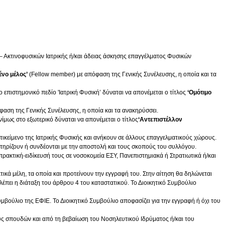
ων – Ακτινοφυσικών Ιατρικής ή/και άδειας άσκησης επαγγέλματος Φυσικών
ένο μέλος’
(Fellow member) με απόφαση της Γενικής Συνέλευσης, η οποία και τα
επιστημονικό πεδίο 'Ιατρική Φυσική’ δύναται να απονέμεται ο τίτλος
‘Ομότιμο
αση της Γενικής Συνέλευσης, η οποία και τα ανακηρύσσει.
ίμως στο εξωτερικό δύναται να απονέμεται ο τίτλος
‘Αντεπιστέλλον
τικείμενο της Ιατρικής Φυσικής και ανήκουν σε άλλους επαγγελματικούς χώρους.
στηρίζουν ή συνδέονται με την αποστολή και τους σκοπούς του συλλόγου.
πρακτική-ειδίκευσή τους σε νοσοκομεία ΕΣΥ, Πανεπιστημιακά ή Στρατιωτικά ή/και
κά μέλη, τα οποία και προτείνουν την εγγραφή του. Στην αίτηση θα δηλώνεται
λέπει η διάταξη του άρθρου 4 του καταστατικού. Το Διοικητικό Συμβούλιο
μβούλιο της ΕΦΙΕ. Το Διοικητικό Συμβούλιο αποφασίζει για την εγγραφή ή όχι του
υς σπουδών και από τη βεβαίωση του Νοσηλευτικού Ιδρύματος ή/και του