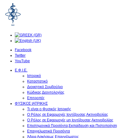
Facebook
Twitter
YouTube
Ε.Φ.Ι.Ε.
Ιστορικό
Καταστατικό
Διοικητικό Συμβούλιο
Κώδικας Δεοντολογίας
Επιτροπές
ΦΥΣΙΚΟΣ ΙΑΤΡΙΚΗΣ
Τι είναι ο Φυσικός Ιατρικής
O Ρόλος σε Εφαρμογές Ιοντίζουσας Ακτινοβολίας
O Ρόλος σε Εφαρμογές μη Ιοντίζουσας Ακτινοβολίας
Επιστημονικά Προσόντα,Εκπαίδευση και Πιστοποίηση
Επαγγελματικά Προσόντα
Άδεια Ασκήσεως Επαγγέλματος