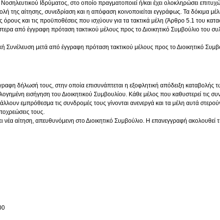
Νοσηλευτικού Ιδρύματος, στο οποίο πραγματοποιεί ή/και έχει ολοκληρώσει επιτυχώς
ή της αίτησης, συνεδρίαση και η απόφαση κοινοποιείται εγγράφως. Τα δόκιμα μέλ
 όρους και τις προϋποθέσεις που ισχύουν για τα τακτικά μέλη (Άρθρο 5.1 του κατα
στερα από έγγραφη πρόταση τακτικού μέλους προς το Διοικητικό Συμβούλιο του συλ
ική Συνέλευση μετά από έγγραφη πρόταση τακτικού μέλους προς το Διοικητικό Συμβ
γραφη δήλωσή τους, στην οποία επισυνάπτεται η εξοφλητική απόδειξη καταβολής 
λογημένη εισήγηση του Διοικητικού Συμβουλίου. Κάθε μέλος που καθυστερεί τις συν
βάλλουν εμπρόθεσμα τις συνδρομές τους γίνονται ανενεργά και τα μέλη αυτά στερούν
ποχρεώσεις τους.
ει νέα αίτηση, απευθυνόμενη στο Διοικητικό Συμβούλιο. Η επανεγγραφή ακολουθεί τ
00