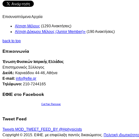
Επισυναπτόμενα Αρχεία
Αίτηση Μέλους
(1293 Ανακτήσεις)
Αίτηση Δόκιμου Μέλους (Junior Member)»
(190 Ανακτήσεις)
back to top
Επικοινωνία
Ένωση Φυσικών Ιατρικής Ελλάδος
Επιστημονικός Σύλλογος
Διεύθ.:
Καρνεάδου 44-46, Αθήνα
E-mail:
info@efie.gr
Tηλέφωνο:
210-7244165
ΕΦΙΕ στο Facebook
Cat Hair Remover
Tweet Feed
Tweets MOD_TWEET_FEED_BY @Hphysicists
Copyright © 2015. ΕΦΙΕ. με επιφύλαξη παντός δικαιώματος.
Πολιτική ιδιωτικότητ