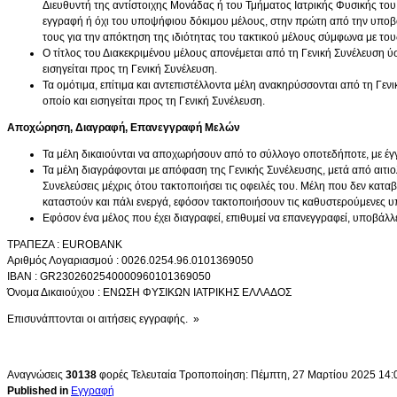
Διευθυντή της αντίστοιχης Μονάδας ή του Τμήματος Ιατρικής Φυσικής του 
εγγραφή ή όχι του υποψήφιου δόκιμου μέλους, στην πρώτη από την υποβολ
τους για την απόκτηση της ιδιότητας του τακτικού μέλους σύμφωνα με τους
Ο τίτλος του Διακεκριμένου μέλους απονέμεται από τη Γενική Συνέλευση ύ
εισηγείται προς τη Γενική Συνέλευση.
Τα ομότιμα, επίτιμα και αντεπιστέλλοντα μέλη ανακηρύσσονται από τη Γεν
οποίο και εισηγείται προς τη Γενική Συνέλευση.
Αποχώρηση, Διαγραφή, Επανεγγραφή Μελών
Τα μέλη δικαιούνται να αποχωρήσουν από το σύλλογο οποτεδήποτε, με έγ
Τα μέλη διαγράφονται με απόφαση της Γενικής Συνέλευσης, μετά από αιτιο
Συνελεύσεις μέχρις ότου τακτοποιήσει τις οφειλές του. Μέλη που δεν κατα
καταστούν και πάλι ενεργά, εφόσον τακτοποιήσουν τις καθυστερούμενες υ
Εφόσον ένα μέλος που έχει διαγραφεί, επιθυμεί να επανεγγραφεί, υποβάλλ
ΤΡΑΠΕΖΑ : ΕUROBANK
Αριθμός Λογαριασμού : 0026.0254.96.0101369050
IBAN : GR2302602540000960101369050
Όνομα Δικαιούχου : ΕΝΩΣΗ ΦΥΣΙΚΩΝ ΙΑΤΡΙΚΗΣ ΕΛΛΑΔΟΣ
Επισυνάπτονται οι αιτήσεις εγγραφής. »
Αναγνώσεις
30138
φορές
Τελευταία Τροποποίηση: Πέμπτη, 27 Μαρτίου 2025 14:
Published in
Εγγραφή