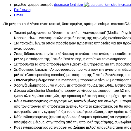
μέγεθος γραμματοσειράς
decrease font size
increase
Εκτύπωση
Email
«Τα μέλη του συλλόγου είναι: τακτικά, διακεκριμένα, ομότιμα, επίτιμα, αντεπιστέλ
Τακτικά μέλη
γίνονται οι ‘Φυσικοί Ιατρικής – Ακτινοφυσικοί’ (Medical Ph
Νοσοκομείων – Ακτινοφυσικών Ιατρικής εκτός της περιοχής ιοντιζουσών α
Στα τακτικά μέλη, τα οποία προσέφεραν εξαιρετικές υπηρεσίες για την πρ
ανακηρύσσει.
Στους διδάσκοντες την Ιατρική Φυσική σε ανώτατα και ανώτερα εκπαιδευτι
μέλος’
με απόφαση της Γενικής Συνέλευσης, η οποία και τα ανακηρύσσει.
Σε πρόσωπα τα οποία προσέφεραν εξαιρετικές υπηρεσίες για την προώθησ
Σε Φυσικούς Ιατρικής - Ακτινοφυσικούς που κατέχουν την αντίστοιχη άδει
μέλος’
(Corresponding member) με απόφαση της Γενικής Συνέλευσης, η οπ
Συνδεδεμένα μέλη
(Associate members) μπορούν να γίνουν, με απόφαση τ
Χορηγά μέλη
μπορούν να γίνουν, με απόφαση του ΔΣ της ΕΦΙΕ, Ινστιτούτα
Δόκιμα μέλη
(Junior Member) μπορούν να γίνουν, με απόφαση του ΔΣ της Ε
έχουν ολοκληρώσει επιτυχώς την πρακτική-ειδίκευσή τους και μέχρι την 
Κάθε ενδιαφερόμενος να εγγραφεί ως
‘Τακτικό μέλος’
του συλλόγου υποβάλλ
από τον αιτούντα ότι αποδέχεται ανεπιφύλακτα το καταστατικό, ότι θα υπα
αποφασίζει για την εγγραφή ή όχι του υποψήφιου μέλους, στην πρώτη από
Κάθε ενδιαφερόμενος (φυσικό πρόσωπο ή νομικό πρόσωπο) να εγγραφεί 
υποψήφιου μέλους, στην πρώτη από την υποβολή της αίτησης, συνεδρίαση
Κάθε ενδιαφερόμενος να εγγραφεί ως
‘Δόκιμο μέλος’
υποβάλει αίτηση στο 