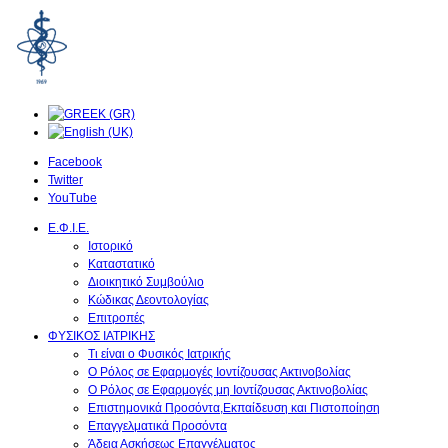
Facebook
Twitter
YouTube
Ε.Φ.Ι.Ε.
Ιστορικό
Καταστατικό
Διοικητικό Συμβούλιο
Κώδικας Δεοντολογίας
Επιτροπές
ΦΥΣΙΚΟΣ ΙΑΤΡΙΚΗΣ
Τι είναι ο Φυσικός Ιατρικής
O Ρόλος σε Εφαρμογές Ιοντίζουσας Ακτινοβολίας
O Ρόλος σε Εφαρμογές μη Ιοντίζουσας Ακτινοβολίας
Επιστημονικά Προσόντα,Εκπαίδευση και Πιστοποίηση
Επαγγελματικά Προσόντα
Άδεια Ασκήσεως Επαγγέλματος