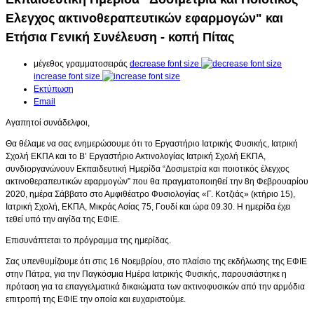
Ελεγχος ακτινοθεραπευτικών εφαρμογών" και
Ετήσια Γενική Συνέλευση - κοπή Πίτας
μέγεθος γραμματοσειράς
decrease font size
increase font size
Εκτύπωση
Email
Αγαπητοί συνάδελφοι,
Θα θέλαμε να σας ενημερώσουμε ότι το Εργαστήριο Ιατρικής Φυσικής, Ιατρική
Σχολή ΕΚΠΑ και το Β’ Εργαστήριο Ακτινολογίας Ιατρική Σχολή ΕΚΠΑ,
συνδιοργανώνουν Εκπαιδευτική Ημερίδα “Δοσιμετρία και ποιοτικός έλεγχος
ακτινοθεραπευτικών εφαρμογών” που θα πραγματοποιηθεί την 8η Φεβρουαρίου
2020, ημέρα Σάββατο στο Αμφιθέατρο Φυσιολογίας «Γ. Κοτζιάς» (κτήριο 15),
Ιατρική Σχολή, ΕΚΠΑ, Μικράς Ασίας 75, Γουδί και ώρα 09.30. Η ημερίδα έχει
τεθεί υπό την αιγίδα της ΕΦΙΕ.
Επισυνάπτεται το πρόγραμμα της ημερίδας.
Σας υπενθυμίζουμε ότι στις 16 Νοεμβρίου, στο πλαίσιο της εκδήλωσης της ΕΦΙΕ
στην Πάτρα, για την Παγκόσμια Ημέρα Ιατρικής Φυσικής, παρουσιάστηκε η
πρόταση για τα επαγγελματικά δικαιώματα των ακτινοφυσικών από την αρμόδια
επιτροπή της ΕΦΙΕ την οποία και ευχαριστούμε.