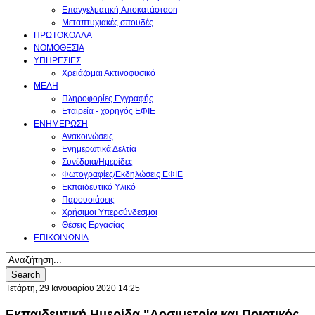
Επαγγελματική Aποκατάσταση
Μεταπτυχιακές σπουδές
ΠΡΩΤΟΚΟΛΛΑ
ΝΟΜΟΘΕΣΙΑ
ΥΠΗΡΕΣΙΕΣ
Χρειάζομαι Ακτινοφυσικό
ΜΕΛΗ
Πληροφορίες Εγγραφής
Εταιρεία - χορηγός ΕΦΙΕ
ΕΝΗΜΕΡΩΣΗ
Ανακοινώσεις
Ενημερωτικά Δελτία
Συνέδρια/Ημερίδες
Φωτογραφίες/Εκδηλώσεις ΕΦΙΕ
Εκπαιδευτικό Υλικό
Παρουσιάσεις
Χρήσιμοι Υπερσύνδεσμοι
Θέσεις Εργασίας
ΕΠΙΚΟΙΝΩΝΙΑ
Search
Τετάρτη, 29 Ιανουαρίου 2020 14:25
Εκπαιδευτική Ημερίδα "Δοσιμετρία και Ποιοτικός