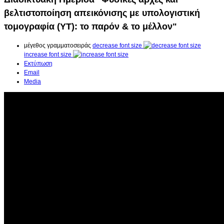
βελτιστοποίηση απεικόνισης με υπολογιστική
τομογραφία (ΥΤ): το παρόν & το μέλλον"
μέγεθος γραμματοσειράς
decrease font size
increase font size
Εκτύπωση
Email
Media