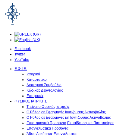
Facebook
Twitter
YouTube
Ε.Φ.Ι.Ε.
Ιστορικό
Καταστατικό
Διοικητικό Συμβούλιο
Κώδικας Δεοντολογίας
Επιτροπές
ΦΥΣΙΚΟΣ ΙΑΤΡΙΚΗΣ
Τι είναι ο Φυσικός Ιατρικής
O Ρόλος σε Εφαρμογές Ιοντίζουσας Ακτινοβολίας
O Ρόλος σε Εφαρμογές μη Ιοντίζουσας Ακτινοβολίας
Επιστημονικά Προσόντα,Εκπαίδευση και Πιστοποίηση
Επαγγελματικά Προσόντα
Άδεια Ασκήσεως Επαγγέλματος