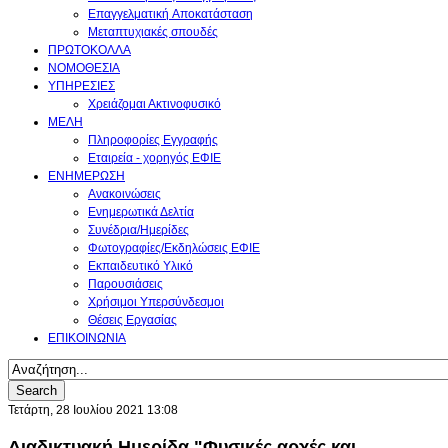
Επαγγελματική Aποκατάσταση
Μεταπτυχιακές σπουδές
ΠΡΩΤΟΚΟΛΛΑ
ΝΟΜΟΘΕΣΙΑ
ΥΠΗΡΕΣΙΕΣ
Χρειάζομαι Ακτινοφυσικό
ΜΕΛΗ
Πληροφορίες Εγγραφής
Εταιρεία - χορηγός ΕΦΙΕ
ΕΝΗΜΕΡΩΣΗ
Ανακοινώσεις
Ενημερωτικά Δελτία
Συνέδρια/Ημερίδες
Φωτογραφίες/Εκδηλώσεις ΕΦΙΕ
Εκπαιδευτικό Υλικό
Παρουσιάσεις
Χρήσιμοι Υπερσύνδεσμοι
Θέσεις Εργασίας
ΕΠΙΚΟΙΝΩΝΙΑ
Search
Τετάρτη, 28 Ιουλίου 2021 13:08
Διαδικτυακή Ημερίδα "Φυσικές αρχές και