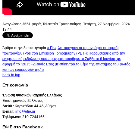
Αναγνώσεις
2651
φορές
Τελευταία Τροποποίηση: Τετάρτη, 27 Νοεμβρίου 2024
13:44
Άρθρα στην ίδια κατηγορία
« Πως λειτουργούν οι τομογράφοι εκπομπής
ποζιτρονίων (Positron Emission Tomography (PET));
Παρουσιάσεις από την
ενημερωτική εκδήλωση που πραγματοποιήθηκε το Σάββατο 6 Ιουνίου, με
αφορμή το "2015 - Διεθνές Ετος με επίκεντρο το θέμα της επιστήμης του φωτός
και των εφαρμογών της" »
back to top
Επικοινωνία
Ένωση Φυσικών Ιατρικής Ελλάδος
Επιστημονικός Σύλλογος
Διεύθ.:
Καρνεάδου 44-46, Αθήνα
E-mail:
info@efie.gr
Tηλέφωνο:
210-7244165
ΕΦΙΕ στο Facebook