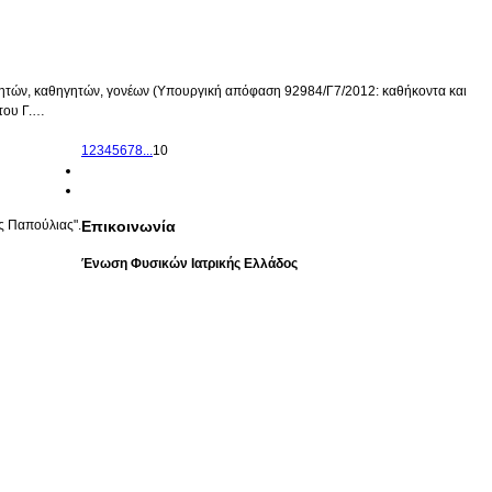
αθητών, καθηγητών, γονέων (Υπουργική απόφαση 92984/Γ7/2012: καθήκοντα και
 του Γ.…
1
2
3
4
5
6
7
8
...
10
ς Παπούλιας".
Επικοινωνία
Ένωση Φυσικών Ιατρικής Ελλάδος