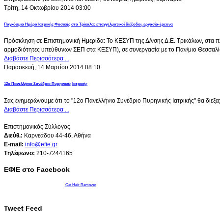
Τρίτη, 14 Οκτωβρίου 2014 03:00
Παγκόσμια Ημέρα Ιατρικής Φυσικής στα Τρίκαλα: επαγγελματικοί διέξοδοι, εργασία-έρευνα
Πρόσκληση σε Επιστημονική Ημερίδα: Το ΚΕΣΥΠ της Δ/νσης Δ.Ε. Τρικάλων, στα 
αρμοδιότητες υπεύθυνων ΣΕΠ στα ΚΕΣΥΠ), σε συνεργασία με το Παν/μιο Θεσσαλία
Διαβάστε Περισσότερα ...
Παρασκευή, 14 Μαρτίου 2014 08:10
12o Πανελλήνιο Συνέδριο Πυρηνικής Ιατρικής
Σας ενημερώνουμε ότι το "12ο Πανελλήνιο Συνέδριο Πυρηνικής Ιατρικής" θα διεξα
Διαβάστε Περισσότερα ...
Επιστημονικός Σύλλογος
Διεύθ.:
Καρνεάδου 44-46, Αθήνα
E-mail:
info@efie.gr
Tηλέφωνο:
210-7244165
ΕΦΙΕ στο Facebook
Cat Hair Remover
Tweet Feed