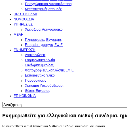
Επαγγελματική Aποκατάσταση
Μεταπτυχιακές σπουδές
ΠΡΩΤΟΚΟΛΛΑ
ΝΟΜΟΘΕΣΙΑ
ΥΠΗΡΕΣΙΕΣ
Χρειάζομαι Ακτινοφυσικό
ΜΕΛΗ
Πληροφορίες Εγγραφής
Εταιρεία - χορηγός ΕΦΙΕ
ΕΝΗΜΕΡΩΣΗ
Ανακοινώσεις
Ενημερωτικά Δελτία
Συνέδρια/Ημερίδες
Φωτογραφίες/Εκδηλώσεις ΕΦΙΕ
Εκπαιδευτικό Υλικό
Παρουσιάσεις
Χρήσιμοι Υπερσύνδεσμοι
Θέσεις Εργασίας
ΕΠΙΚΟΙΝΩΝΙΑ
Ενημερωθείτε για ελληνικά και διεθνή συνέδρια, ημ
Ενημερωθείτε για ελληνικά και διεθνή συνέδρια, ημερίδες, σεμινάρια