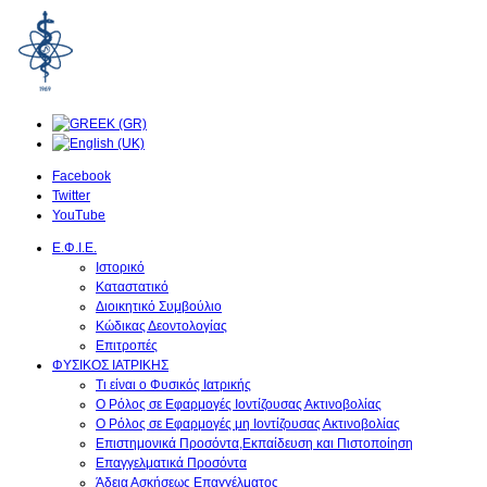
Facebook
Twitter
YouTube
Ε.Φ.Ι.Ε.
Ιστορικό
Καταστατικό
Διοικητικό Συμβούλιο
Κώδικας Δεοντολογίας
Επιτροπές
ΦΥΣΙΚΟΣ ΙΑΤΡΙΚΗΣ
Τι είναι ο Φυσικός Ιατρικής
O Ρόλος σε Εφαρμογές Ιοντίζουσας Ακτινοβολίας
O Ρόλος σε Εφαρμογές μη Ιοντίζουσας Ακτινοβολίας
Επιστημονικά Προσόντα,Εκπαίδευση και Πιστοποίηση
Επαγγελματικά Προσόντα
Άδεια Ασκήσεως Επαγγέλματος