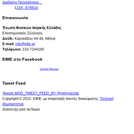
Διαβάστε Περισσότερα ...
1
2
3
4
...
6
7
8
9
10
Επικοινωνία
Ένωση Φυσικών Ιατρικής Ελλάδος
Επιστημονικός Σύλλογος
Διεύθ.:
Καρνεάδου 44-46, Αθήνα
E-mail:
info@efie.gr
Tηλέφωνο:
210-7244165
ΕΦΙΕ στο Facebook
Cat Hair Remover
Tweet Feed
Tweets MOD_TWEET_FEED_BY @Hphysicists
Copyright © 2015. ΕΦΙΕ. με επιφύλαξη παντός δικαιώματος.
Πολιτική
ιδιωτικότητας
Ανάπτυξη από VoTeam