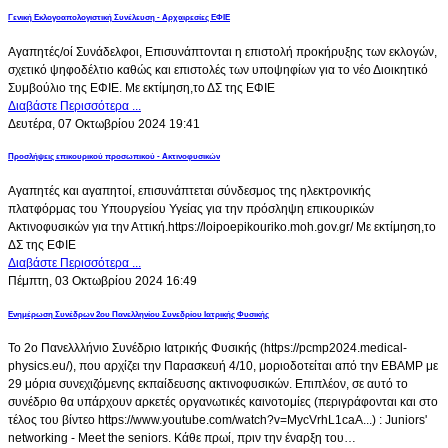
Γενική Εκλογοαπολογιστική Συνέλευση - Αρχαιρεσίες ΕΦΙΕ
Αγαπητές/οί Συνάδελφοι, Επισυνάπτονται η επιστολή προκήρυξης των εκλογών,
σχετικό ψηφοδέλτιο καθώς και επιστολές των υποψηφίων για το νέο Διοικητικό
Συμβούλιο της ΕΦΙΕ. Με εκτίμηση,το ΔΣ της ΕΦΙΕ
Διαβάστε Περισσότερα ...
Δευτέρα, 07 Οκτωβρίου 2024 19:41
Προσλήψεις επικουρικού προσωπικού - Ακτινοφυσικών
Αγαπητές και αγαπητοί, επισυνάπτεται σύνδεσμος της ηλεκτρονικής
πλατφόρμας του Υπουργείου Υγείας για την πρόσληψη επικουρικών
Ακτινοφυσικών για την Αττική.https://loipoepikouriko.moh.gov.gr/ Με εκτίμηση,το
ΔΣ της ΕΦΙΕ
Διαβάστε Περισσότερα ...
Πέμπτη, 03 Οκτωβρίου 2024 16:49
Ενημέρωση Συνέδρων 2ου Πανελληνίου Συνεδρίου Ιατρικής Φυσικής
Το 2ο Πανελλλήνιο Συνέδριο Ιατρικής Φυσικής (https://pcmp2024.medical-
physics.eu/), που αρχίζει την Παρασκευή 4/10, μοριοδοτείται από την ΕΒΑΜΡ με
29 μόρια συνεχιζόμενης εκπαίδευσης ακτινοφυσικών. Επιπλέον, σε αυτό το
συνέδριο θα υπάρχουν αρκετές οργανωτικές καινοτομίες (περιγράφονται και στο
τέλος του βίντεο https://www.youtube.com/watch?v=MycVrhL1caA...) : Juniors'
networking - Meet the seniors. Κάθε πρωί, πριν την έναρξη του…