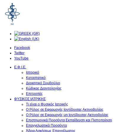
Facebook
Twitter
YouTube
Ε.Φ.Ι.Ε.
Ιστορικό
Καταστατικό
Διοικητικό Συμβούλιο
Κώδικας Δεοντολογίας
Επιτροπές
ΦΥΣΙΚΟΣ ΙΑΤΡΙΚΗΣ
Τι είναι ο Φυσικός Ιατρικής
O Ρόλος σε Εφαρμογές Ιοντίζουσας Ακτινοβολίας
O Ρόλος σε Εφαρμογές μη Ιοντίζουσας Ακτινοβολίας
Επιστημονικά Προσόντα,Εκπαίδευση και Πιστοποίηση
Επαγγελματικά Προσόντα
Άδεια Ασκήσεως Επαγγέλματος