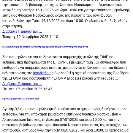
την απόκτηση βεβαίωσης επιτυχίας Φυσικού Νοσοκομείου –Ακτινοφυσικού
Ιατρικής, τη Δευτέρα 15/12/2025 και ώρα 10:00 και για την απόκτηση βεβαίωσης
επιτυχίας Φυσικού Νοσοκομείου εκτός της περιοχής των ιοντιζουσών
ακτινοβολιών, την Τρίτη 16/12/2025 και ώρα 10:00. Οι εξετάσεις θα διεξαχθούν
στην Ιατρική…
Διαβάστε Περισσότερα ...
Τετάρτη, 12 Νοεμβρίου 2025 11:10
Μειωμένη τιμή σε εκπαιδευτικά προγράμματα της EFOMP για μέλη της ΕΦΙΕ
Σας ενημερώνουμε για τη δυνατότητα συμμετοχής μελών της ΕΦΙΕ σε
εκπαιδευτικά προγράμματα της EFOMP με μειωμένη τιμή . Οι συνάδελφοι που
επιθυμούν να συμμετάσχουν σε αυτά, μπορούν να στέλνουν email για δήλωση
ενδιαφέροντος στο
info@efie.gr
. Ακολουθεί η σχετική πρόσκληση της Προέδρου
της EFOMP, κας Κουτσουβέλη: “EFOMP allocates places with reduced…
Διαβάστε Περισσότερα ...
Πέμπτη, 05 Ιουνίου 2025 16:45
Ορισμός Εξετάσεων Ιουλίου 2025
Αγαπητές/οί, σας ενημερώνουμε ότι ορίστηκαν οι ημερομηνίες διενέργειας των
εξετάσεων για την απόκτηση βεβαίωσης επιτυχίας Φυσικού Νοσοκομείου –
Ακτινοφυσικού Ιατρικής, τη Δευτέρα 07/07/2025 και ώρα 10:00 και για την
απόκτηση βεβαίωσης επιτυχίας Φυσικού Νοσοκομείου εκτός της περιοχής των
ιοντιζουσών ακτινοβολιών, την Τρίτη 08/07/2025 και ώρα 10:00. Οι εξετάσεις θα