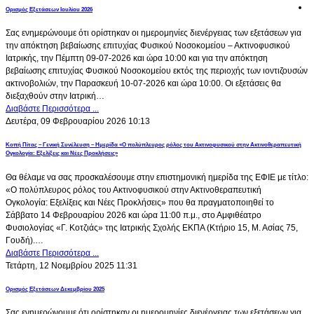
Ορισμός Εξετάσεων Ιουλίου 2026
Σας ενημερώνουμε ότι ορίστηκαν οι ημερομηνίες διενέργειας των εξετάσεων για
την απόκτηση βεβαίωσης επιτυχίας Φυσικού Νοσοκομείου – Ακτινοφυσικού
Ιατρικής, την Πέμπτη 09-07-2026 και ώρα 10:00 και για την απόκτηση
βεβαίωσης επιτυχίας Φυσικού Νοσοκομείου εκτός της περιοχής των ιοντιζουσών
ακτινοβολιών, την Παρασκευή 10-07-2026 και ώρα 10:00. Οι εξετάσεις θα
διεξαχθούν στην Ιατρική…
Διαβάστε Περισσότερα ...
Δευτέρα, 09 Φεβρουαρίου 2026 10:13
Κοπή Πίτας – Γενική Συνέλευση – Ημερίδα «Ο πολύπλευρος ρόλος του Ακτινοφυσικού στην Ακτινοθεραπευτική
Ογκολογία: Εξελίξεις και Νέες Προκλήσεις»
Θα θέλαμε να σας προσκαλέσουμε στην επιστημονική ημερίδα της ΕΦΙΕ με τίτλο:
«Ο πολύπλευρος ρόλος του Ακτινοφυσικού στην Ακτινοθεραπευτική
Ογκολογία: Εξελίξεις και Νέες Προκλήσεις» που θα πραγματοποιηθεί το
Σάββατο 14 Φεβρουαρίου 2026 και ώρα 11:00 π.μ., στο Αμφιθέατρο
Φυσιολογίας «Γ. Κοτζιάς» της Ιατρικής Σχολής ΕΚΠΑ (Κτήριο 15, Μ. Ασίας 75,
Γουδή).…
Διαβάστε Περισσότερα ...
Τετάρτη, 12 Νοεμβρίου 2025 11:31
Ορισμός Εξετάσεων Δεκεμβρίου 2025
Σας ενημερώνουμε ότι ορίστηκαν οι ημερομηνίες διενέργειας των εξετάσεων για