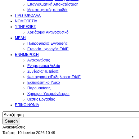
Επαγγελματική Aποκατάσταση
Μεταπτυχιακές σπουδές
ΠΡΩΤΟΚΟΛΛΑ
ΝΟΜΟΘΕΣΙΑ
ΥΠΗΡΕΣΙΕΣ
Χρειάζομαι Ακτινοφυσικό
ΜΕΛΗ
Πληροφορίες Εγγραφής
Εταιρεία - χορηγός ΕΦΙΕ
ΕΝΗΜΕΡΩΣΗ
Ανακοινώσεις
Ενημερωτικά Δελτία
Συνέδρια/Ημερίδες
Φωτογραφίες/Εκδηλώσεις ΕΦΙΕ
Εκπαιδευτικό Υλικό
Παρουσιάσεις
Χρήσιμοι Υπερσύνδεσμοι
Θέσεις Εργασίας
ΕΠΙΚΟΙΝΩΝΙΑ
Search
Ανακοινώσεις
Τετάρτη, 10 Ιουνίου 2026 10:49