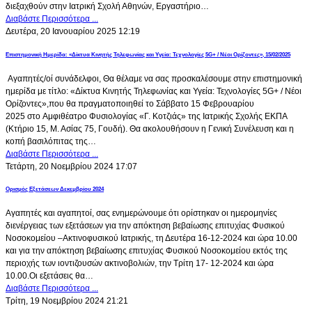
διεξαχθούν στην Ιατρική Σχολή Αθηνών, Εργαστήριο…
Διαβάστε Περισσότερα ...
Δευτέρα, 20 Ιανουαρίου 2025 12:19
Επιστημονική Ημερίδα: «Δίκτυα Κινητής Τηλεφωνίας και Υγεία: Τεχνολογίες 5G+ / Νέοι Ορίζοντες», 15/02/2025
Αγαπητές/οί συνάδελφοι, Θα θέλαμε να σας προσκαλέσουμε στην επιστημονική
ημερίδα με τίτλο: «Δίκτυα Κινητής Τηλεφωνίας και Υγεία: Τεχνολογίες 5G+ / Νέοι
Ορίζοντες»,που θα πραγματοποιηθεί το Σάββατο 15 Φεβρουαρίου
2025 στο Αμφιθέατρο Φυσιολογίας «Γ. Κοτζιάς» της Ιατρικής Σχολής ΕΚΠΑ
(Κτήριο 15, Μ. Ασίας 75, Γουδή). Θα ακολουθήσουν η Γενική Συνέλευση και η
κοπή βασιλόπιτας της…
Διαβάστε Περισσότερα ...
Τετάρτη, 20 Νοεμβρίου 2024 17:07
Ορισμός Εξετάσεων Δεκεμβρίου 2024
Αγαπητές και αγαπητοί, σας ενημερώνουμε ότι ορίστηκαν οι ημερομηνίες
διενέργειας των εξετάσεων για την απόκτηση βεβαίωσης επιτυχίας Φυσικού
Νοσοκομείου –Ακτινοφυσικού Ιατρικής, τη Δευτέρα 16-12-2024 και ώρα 10.00
και για την απόκτηση βεβαίωσης επιτυχίας Φυσικού Νοσοκομείου εκτός της
περιοχής των ιοντιζουσών ακτινοβολιών, την Τρίτη 17- 12-2024 και ώρα
10.00.Οι εξετάσεις θα…
Διαβάστε Περισσότερα ...
Τρίτη, 19 Νοεμβρίου 2024 21:21